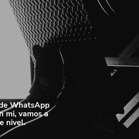
o de WhatsApp
en mi, vamos a
e nivel.