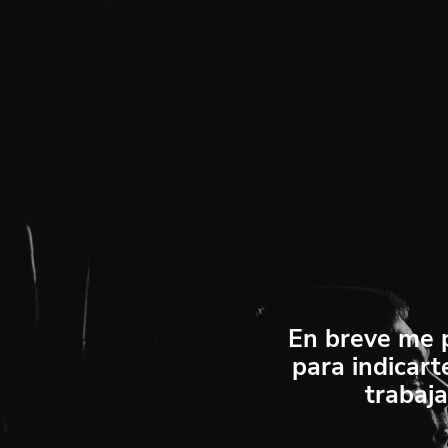
En breve me 
para indicart
trabaja