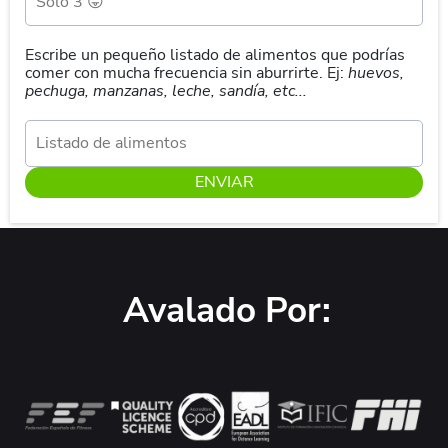
Escribe un pequeño listado de alimentos que podrías
comer con mucha frecuencia sin aburrirte. Ej:
huevos,
pechuga, manzanas, leche, sandía, etc...
ENVIAR
Avalado Por: