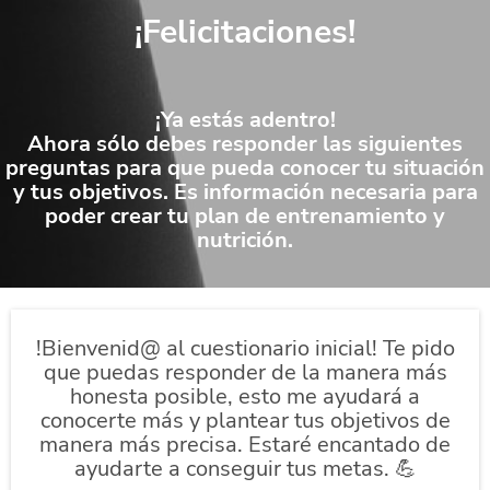
¡Felicitaciones!
¡Ya estás adentro!
Ahora sólo debes responder las siguientes
preguntas para que pueda conocer tu situación
y tus objetivos. Es información necesaria para
poder crear tu plan de entrenamiento y
nutrición.
!Bienvenid@ al cuestionario inicial! Te pido
que puedas responder de la manera más
honesta posible, esto me ayudará a
conocerte más y plantear tus objetivos de
manera más precisa. Estaré encantado de
ayudarte a conseguir tus metas. 💪